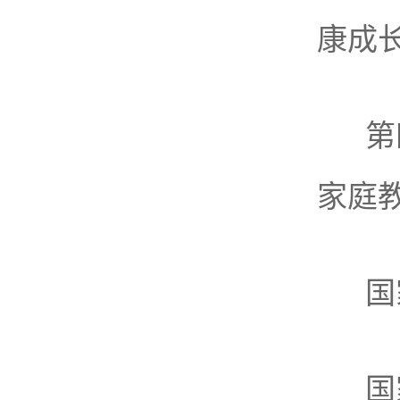
康成
第
家庭
国
国